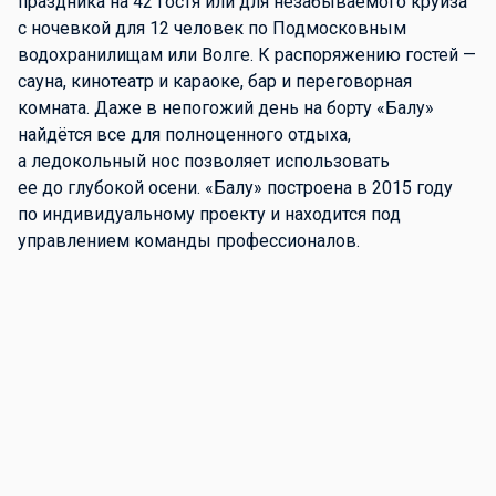
праздника на 42 гостя или для незабываемого круиза
CAPITAL YACHTS
с ночевкой для 12 человек по Подмосковным
водохранилищам или Волге. К распоряжению гостей —
сауна, кинотеатр и караоке, бар и переговорная
комната. Даже в непогожий день на борту «Балу»
БРОНИРОВАНИЕ СТОЯНКИ
найдётся все для полноценного отдыха,
И ТЕХНИЧЕСКАЯ ПОДДЕРЖКА
а ледокольный нос позволяет использовать
СУДОВЛАДЕЛЬЦЕВ
ее до глубокой осени. «Балу» построена в 2015 году
8 (800) 600-60-97
по индивидуальному проекту и находится под
управлением команды профессионалов.
НАПИШИТЕ
НАМ
HELLO@CAPITALYACHTS.RU
О НАС
АРЕНДА И ПРОДАЖА
КАТЕРОВ И ЯХТ
О
МОСКВА
КОМПАНИИ
САНКТ-
ЛОКАЦИИ
ПЕТЕРБУРГ
ПРОДАЖА
КОНТАКТЫ