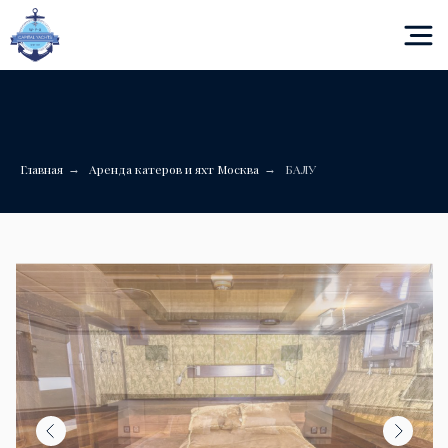
Оставить заявку
CAPITAL
YACHTS
Главная
Аренда катеров и яхт Москва
БАЛУ
→
→